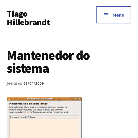
Additional
Skip
Tiago
to
menu
Menu
main
Hillebrandt
content
Mantenedor do
sistema
posted on
23/04/2009