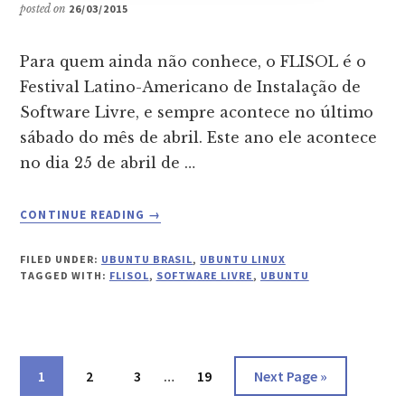
posted on
26/03/2015
Para quem ainda não conhece, o FLISOL é o
Festival Latino-Americano de Instalação de
Software Livre, e sempre acontece no último
sábado do mês de abril. Este ano ele acontece
no dia 25 de abril de …
ABOUT
CONTINUE READING
→
FLISOL
2015
FILED UNDER:
UBUNTU BRASIL
,
UBUNTU LINUX
COM
TAGGED WITH:
FLISOL
,
SOFTWARE LIVRE
,
UBUNTU
UBUNTU
Interim
Page
1
Page
2
Page
3
…
Page
19
Go
Next Page »
pages
to