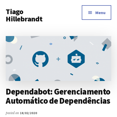
Additional
Skip
Tiago
to
menu
Menu
main
Hillebrandt
content
Dependabot: Gerenciamento
Automático de Dependências
posted on
18/02/2020