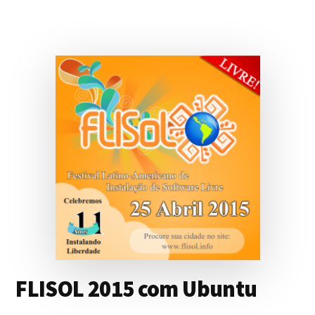
PYTHON
BOTTLE
USING
A
CHERRYPY
SERVER
FLISOL 2015 com Ubuntu