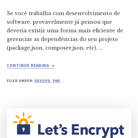
Se você trabalha com desenvolvimento de
software, provavelmente já pensou que
deveria existir uma forma mais eficiente de
gerenciar as dependências do seu projeto
(package.json, composer.json, etc), …
ABOUT
CONTINUE READING
→
DEPENDABOT:
GERENCIAMENTO
FILED UNDER:
DEVOPS
,
PHP
AUTOMÁTICO
DE
DEPENDÊNCIAS