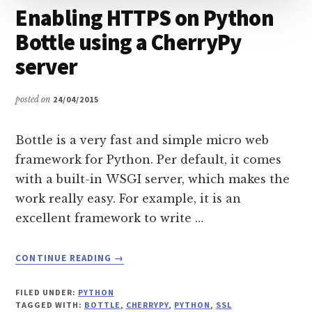
Enabling HTTPS on Python
Bottle using a CherryPy
server
posted on
24/04/2015
Bottle is a very fast and simple micro web
framework for Python. Per default, it comes
with a built-in WSGI server, which makes the
work really easy. For example, it is an
excellent framework to write …
ABOUT
CONTINUE READING
→
ENABLING
HTTPS
FILED UNDER:
PYTHON
ON
TAGGED WITH:
BOTTLE
,
CHERRYPY
,
PYTHON
,
SSL