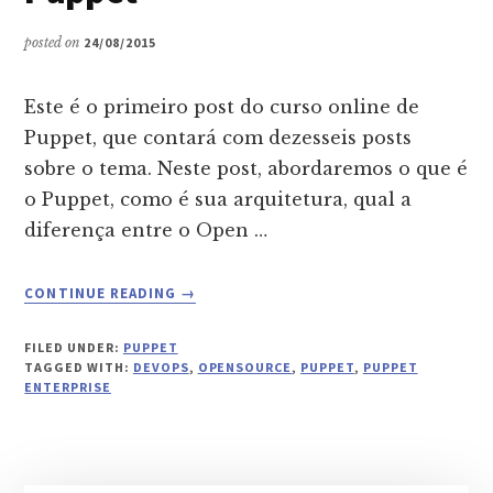
posted on
24/08/2015
Este é o primeiro post do curso online de
Puppet, que contará com dezesseis posts
sobre o tema. Neste post, abordaremos o que é
o Puppet, como é sua arquitetura, qual a
diferença entre o Open …
ABOUT
CONTINUE READING
→
PUPPET
#1:
FILED UNDER:
PUPPET
ENTENDENDO
TAGGED WITH:
DEVOPS
,
OPENSOURCE
,
PUPPET
,
PUPPET
O
ENTERPRISE
PUPPET