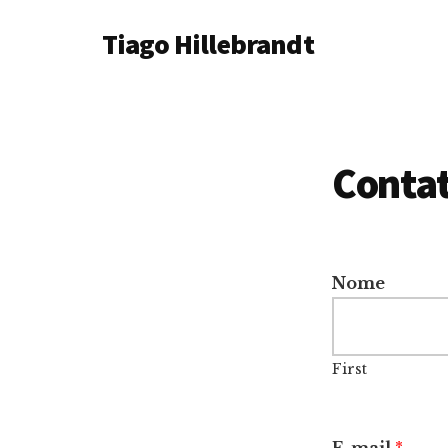
Additional
Skip
Tiago Hillebrandt
to
menu
main
content
Conta
Nome
First