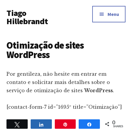
Additional
Skip
Tiago
to
menu
Menu
main
Hillebrandt
content
Otimização de sites
WordPress
Por gentileza, não hesite em entrar em
contato e solicitar mais detalhes sobre o
serviço de otimização de sites
WordPress
.
[contact-form-7 id=”1695″ title=”Otimização”]
0
Tweet
Share
Pin
Share
SHARES