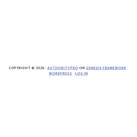
COPYRIGHT © 2026 ·
AUTHORITY PRO
ON
GENESIS FRAMEWORK
·
WORDPRESS
·
LOG IN