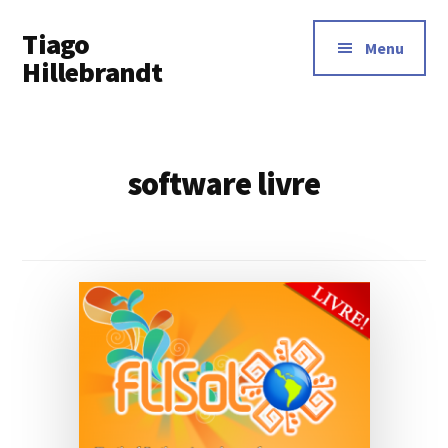
Additional
Skip
Tiago
to
menu
Menu
main
Hillebrandt
content
software livre