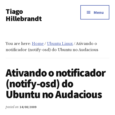
Additional
Skip
Tiago
to
menu
Menu
main
Hillebrandt
content
You are here:
Home
/
Ubuntu Linux
/
Ativando o
notificador (notify-osd) do Ubuntu no Audacious
Ativando o notificador
(notify-osd) do
Ubuntu no Audacious
posted on
14/08/2009