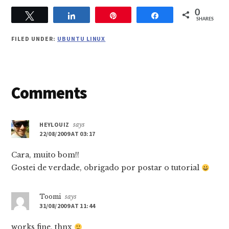
0
Tweet
Share
Pin
Share
SHARES
FILED UNDER:
UBUNTU LINUX
Reader
Comments
Interactions
HEYLOUIZ
says
22/08/2009 AT 03:17
Cara, muito bom!!
Gostei de verdade, obrigado por postar o tutorial
Toomi
says
31/08/2009 AT 11:44
works fine, thnx