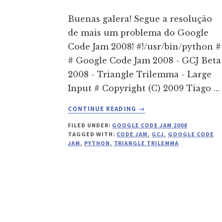
Buenas galera! Segue a resolução
de mais um problema do Google
Code Jam 2008! #!/usr/bin/python #
# Google Code Jam 2008 - GCJ Beta
2008 - Triangle Trilemma - Large
Input # Copyright (C) 2009 Tiago …
ABOUT
CONTINUE READING
→
GCJ
FILED UNDER:
GOOGLE CODE JAM 2008
BETA
TAGGED WITH:
CODE JAM
,
GCJ
,
GOOGLE CODE
2008
JAM
,
PYTHON
,
TRIANGLE TRILEMMA
–
TRIANGLE
TRILEMMA