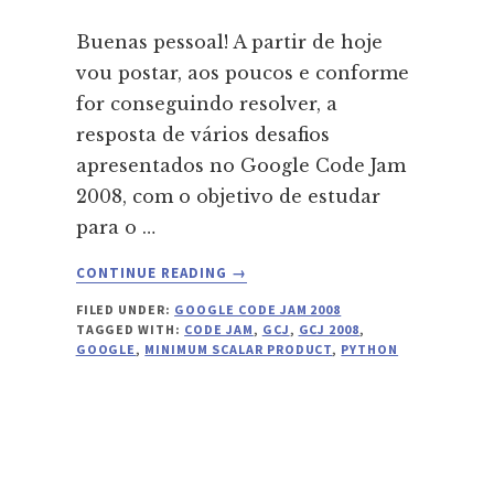
Buenas pessoal! A partir de hoje
vou postar, aos poucos e conforme
for conseguindo resolver, a
resposta de vários desafios
apresentados no Google Code Jam
2008, com o objetivo de estudar
para o …
ABOUT
CONTINUE READING
→
ROUND
FILED UNDER:
GOOGLE CODE JAM 2008
1A
TAGGED WITH:
CODE JAM
,
GCJ
,
GCJ 2008
,
–
GOOGLE
,
MINIMUM SCALAR PRODUCT
,
PYTHON
MINIMUM
SCALAR
PRODUCT