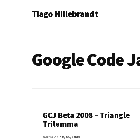
Additional
Skip
Tiago Hillebrandt
to
menu
main
content
Google Code J
GCJ Beta 2008 – Triangle
Trilemma
posted on
18/05/2009