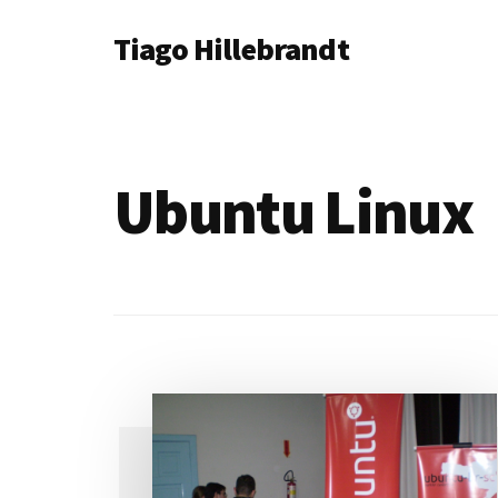
Additional
Skip
Tiago Hillebrandt
to
menu
main
content
Ubuntu Linux