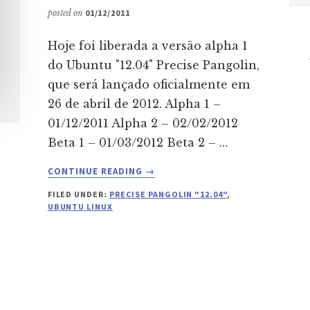
posted on
01/12/2011
Hoje foi liberada a versão alpha 1
do Ubuntu "12.04" Precise Pangolin,
que será lançado oficialmente em
26 de abril de 2012. Alpha 1 –
01/12/2011 Alpha 2 – 02/02/2012
Beta 1 – 01/03/2012 Beta 2 – …
ABOUT
CONTINUE READING
→
LANÇADA
FILED UNDER:
PRECISE PANGOLIN "12.04"
,
ALPHA
UBUNTU LINUX
1
DO
UBUNTU
“12.04”
PRECISE
PANGOLIN