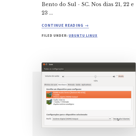
Bento do Sul - SC. Nos dias 21, 22 e
23 …
ABOUT
CONTINUE READING
→
UBUNTU-
FILED UNDER:
UBUNTU LINUX
SC
NO
SEMINÁRIO
DE
CIÊNCIA
E
TECNOLOGIA
DA
UDESC