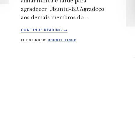
afinal nunca é tarde para
agradecer. Ubuntu-BR Agradeço
aos demais membros do …
ABOUT
CONTINUE READING
→
EU
FILED UNDER:
UBUNTU LINUX
APRECIO
NA
COMUNIDADE
UBUNTU…