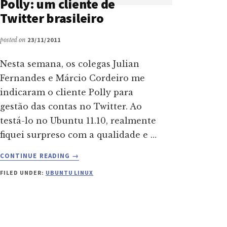
Polly: um cliente de
Twitter brasileiro
posted on
23/11/2011
Nesta semana, os colegas Julian
Fernandes e Márcio Cordeiro me
indicaram o cliente Polly para
gestão das contas no Twitter. Ao
testá-lo no Ubuntu 11.10, realmente
fiquei surpreso com a qualidade e …
ABOUT
CONTINUE READING
→
POLLY:
FILED UNDER:
UBUNTU LINUX
UM
CLIENTE
DE
TWITTER
BRASILEIRO