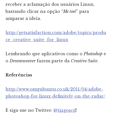
receber a aclamação dos usuários Linux,
bastando clicar na opção “
Me too
!” para
amparar a ideia.
http://getsatisfaction.com/adobe/topics/produ
ce_creative_suite_for_linux
Lembrando que aplicativos como o
Photoshop
e
o
Dreamweaver
fazem parte da
Creative Suite
.
Referências
http://www.omgubuntu.co.uk/2011/04/adobe-
photoshop-for-linux-definitely-on-the-radar/
E siga-me no Twitter:
@tiagoscd
!