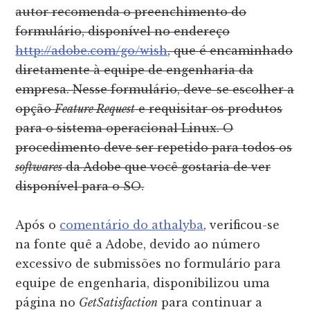
autor recomenda o preenchimento do
formulário, disponível no endereço
http://adobe.com/go/wish
, que é encaminhado
diretamente à equipe de engenharia da
empresa. Nesse formulário, deve-se escolher a
opção
Feature Request
e requisitar os produtos
para o sistema operacional Linux. O
procedimento deve ser repetido para todos os
softwares
da Adobe que você gostaria de ver
disponível para o SO.
Após o
comentário do athalyba
, verificou-se
na fonte quê a Adobe, devido ao número
excessivo de submissões no formulário para
equipe de engenharia, disponibilizou uma
página no
GetSatisfaction
para continuar a