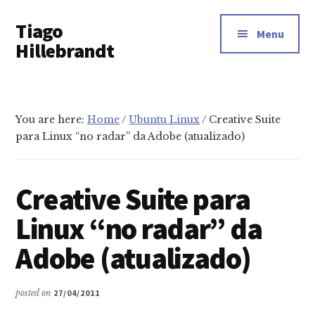
Additional
Skip
Tiago
to
menu
Menu
main
Hillebrandt
content
You are here:
Home
/
Ubuntu Linux
/
Creative Suite
para Linux “no radar” da Adobe (atualizado)
Creative Suite para
Linux “no radar” da
Adobe (atualizado)
posted on
27/04/2011