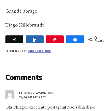
Grande abraço,
Tiago Hillebrandt
0
Tweet
Share
Pin
Share
SHARES
FILED UNDER:
UBUNTU LINUX
Reader
Comments
Interactions
FERNANDO DACIUK
says
27/04/2011 AT 21:25
Olá Thiago.. excelente postagem! Não sabia disso!