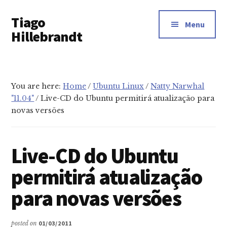
Additional
Skip
Tiago
to
menu
Menu
main
Hillebrandt
content
You are here:
Home
/
Ubuntu Linux
/
Natty Narwhal
"11.04"
/
Live-CD do Ubuntu permitirá atualização para
novas versões
Live-CD do Ubuntu
permitirá atualização
para novas versões
posted on
01/03/2011