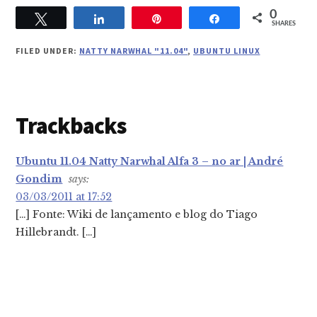
0
Tweet
Share
Pin
Share
SHARES
FILED UNDER:
NATTY NARWHAL "11.04"
,
UBUNTU LINUX
Reader
Trackbacks
Interactions
Ubuntu 11.04 Natty Narwhal Alfa 3 – no ar | André
Gondim
says:
03/03/2011 at 17:52
[…] Fonte: Wiki de lançamento e blog do Tiago
Hillebrandt. […]