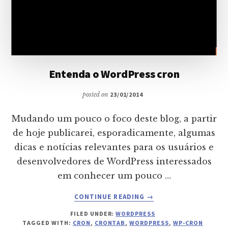
Entenda o WordPress cron
posted on
23/01/2014
Mudando um pouco o foco deste blog, a partir
de hoje publicarei, esporadicamente, algumas
dicas e notícias relevantes para os usuários e
desenvolvedores de WordPress interessados
em conhecer um pouco …
ABOUT
CONTINUE READING
→
ENTENDA
FILED UNDER:
WORDPRESS
O
TAGGED WITH:
CRON
,
CRONTAB
,
WORDPRESS
,
WP-CRON
WORDPRESS