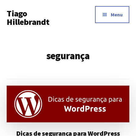
Additional
Skip
Tiago
to
menu
Menu
main
Hillebrandt
content
segurança
Dicas de segurança para WordPress