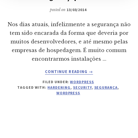
posted on
13/03/2014
Nos dias atuais, infelizmente a segurança não
tem sido encarada da forma que deveria por
muitos desenvolvedores, e até mesmo pelas
empresas de hospedagem. É muito comum
encontrarmos instalações …
ABOUT
CONTINUE READING
→
DICAS
FILED UNDER:
WORDPRESS
DE
TAGGED WITH:
HARDENING
,
SECURITY
,
SEGURANÇA
,
SEGURANÇA
WORDPRESS
PARA
WORDPRESS