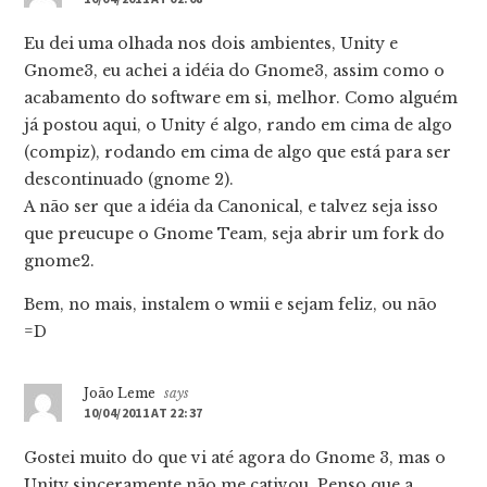
Eu dei uma olhada nos dois ambientes, Unity e
Gnome3, eu achei a idéia do Gnome3, assim como o
acabamento do software em si, melhor. Como alguém
já postou aqui, o Unity é algo, rando em cima de algo
(compiz), rodando em cima de algo que está para ser
descontinuado (gnome 2).
A não ser que a idéia da Canonical, e talvez seja isso
que preucupe o Gnome Team, seja abrir um fork do
gnome2.
Bem, no mais, instalem o wmii e sejam feliz, ou não
=D
João Leme
says
10/04/2011 AT 22:37
Gostei muito do que vi até agora do Gnome 3, mas o
Unity sinceramente não me cativou. Penso que a