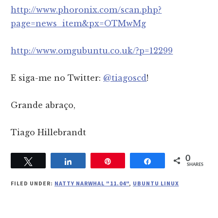
http://www.phoronix.com/scan.php?
page=news_item&px=OTMwMg
http://www.omgubuntu.co.uk/?p=12299
E siga-me no Twitter:
@tiagoscd
!
Grande abraço,
Tiago Hillebrandt
0
Tweet
Share
Pin
Share
SHARES
FILED UNDER:
NATTY NARWHAL "11.04"
,
UBUNTU LINUX