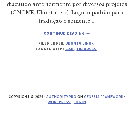
discutido anteriormente por diversos projetos
(GNOME, Ubuntu, etc). Logo, o padrão para
tradução é somente …
ABOUT
CONTINUE READING
→
ENQUETE:
FILED UNDER:
UBUNTU LINUX
PADRÃO
TAGGED WITH:
L10N
,
TRADUCAO
PARA
TRADUÇÃO
DE
NOME
DE
APLICATIVOS
NO
COPYRIGHT © 2026 ·
AUTHORITY PRO
ON
GENESIS FRAMEWORK
·
UBUNTU
WORDPRESS
·
LOG IN
(CANCELADA)