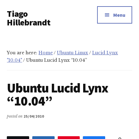
Additional
Skip
Tiago
to
menu
Menu
main
Hillebrandt
content
You are here:
Home
/
Ubuntu Linux
/
Lucid Lynx
"10.04"
/
Ubuntu Lucid Lynx “10.04”
Ubuntu Lucid Lynx
“10.04”
posted on
25/04/2010