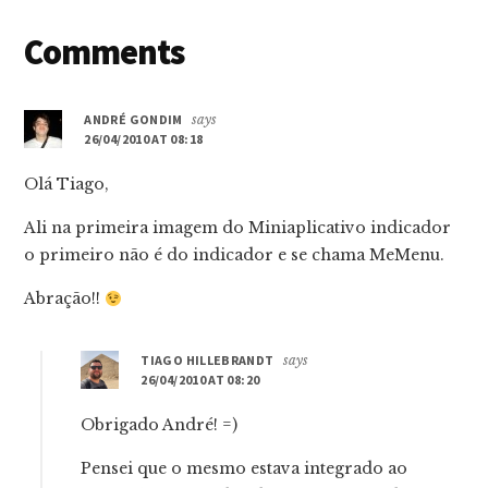
Reader
Comments
Interactions
ANDRÉ GONDIM
says
26/04/2010 AT 08:18
Olá Tiago,
Ali na primeira imagem do Miniaplicativo indicador
o primeiro não é do indicador e se chama MeMenu.
Abração!!
TIAGO HILLEBRANDT
says
26/04/2010 AT 08:20
Obrigado André! =)
Pensei que o mesmo estava integrado ao