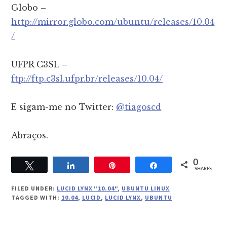
Globo –
http://mirror.globo.com/ubuntu/releases/10.04
/
UFPR C3SL –
ftp://ftp.c3sl.ufpr.br/releases/10.04/
E sigam-me no Twitter:
@tiagoscd
Abraços.
0
Tweet
Share
Pin
Share
SHARES
FILED UNDER:
LUCID LYNX "10.04"
,
UBUNTU LINUX
TAGGED WITH:
10.04
,
LUCID
,
LUCID LYNX
,
UBUNTU