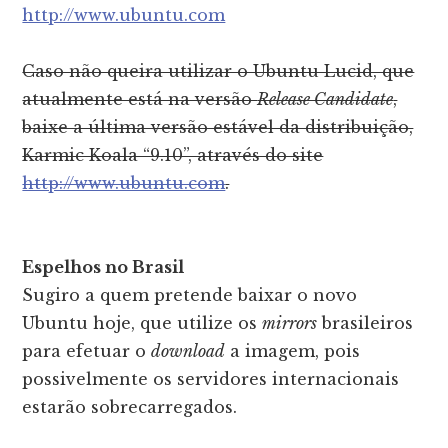
http://www.ubuntu.com
Caso não queira utilizar o Ubuntu Lucid, que
atualmente está na versão
Release Candidate
,
baixe a última versão estável da distribuição,
Karmic Koala “9.10”, através do site
http://www.ubuntu.com
.
Espelhos no Brasil
Sugiro a quem pretende baixar o novo
Ubuntu hoje, que utilize os
mirrors
brasileiros
para efetuar o
download
a imagem, pois
possivelmente os servidores internacionais
estarão sobrecarregados.