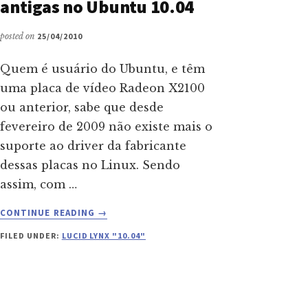
antigas no Ubuntu 10.04
posted on
25/04/2010
Quem é usuário do Ubuntu, e têm
uma placa de vídeo Radeon X2100
ou anterior, sabe que desde
fevereiro de 2009 não existe mais o
suporte ao driver da fabricante
dessas placas no Linux. Sendo
assim, com …
ABOUT
CONTINUE READING
→
DRIVER
FILED UNDER:
LUCID LYNX "10.04"
3D
PARA
PLACAS
ATI
ANTIGAS