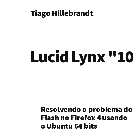
Additional
Skip
Tiago Hillebrandt
to
menu
main
content
Lucid Lynx "1
Resolvendo o problema do
Flash no Firefox 4 usando
o Ubuntu 64 bits