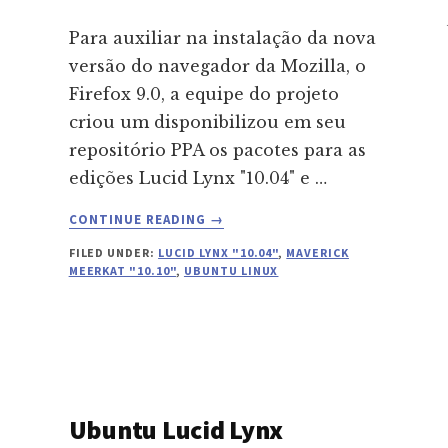
Para auxiliar na instalação da nova
versão do navegador da Mozilla, o
Firefox 9.0, a equipe do projeto
criou um disponibilizou em seu
repositório PPA os pacotes para as
edições Lucid Lynx "10.04" e …
ABOUT
CONTINUE READING
→
INSTALANDO
FILED UNDER:
LUCID LYNX "10.04"
,
MAVERICK
O
MEERKAT "10.10"
,
UBUNTU LINUX
FIREFOX
9
NO
UBUNTU
VIA
REPOSITÓRIO
Ubuntu Lucid Lynx