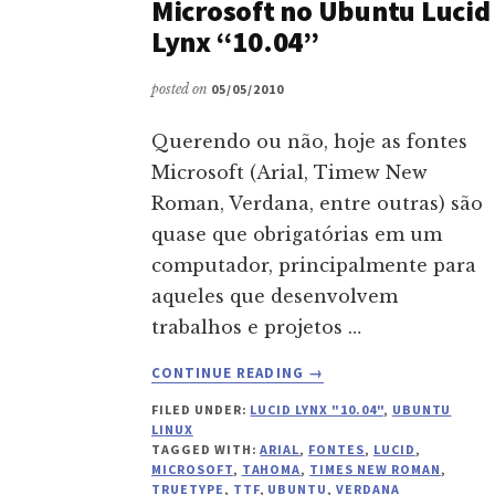
Microsoft no Ubuntu Lucid
USANDO
Lynx “10.04”
O
UBUNTU
posted on
05/05/2010
64
BITS
Querendo ou não, hoje as fontes
Microsoft (Arial, Timew New
Roman, Verdana, entre outras) são
quase que obrigatórias em um
computador, principalmente para
aqueles que desenvolvem
trabalhos e projetos …
ABOUT
CONTINUE READING
→
INSTALANDO
FILED UNDER:
LUCID LYNX "10.04"
,
UBUNTU
FONTES
LINUX
MICROSOFT
TAGGED WITH:
ARIAL
,
FONTES
,
LUCID
,
NO
MICROSOFT
,
TAHOMA
,
TIMES NEW ROMAN
,
UBUNTU
TRUETYPE
,
TTF
,
UBUNTU
,
VERDANA