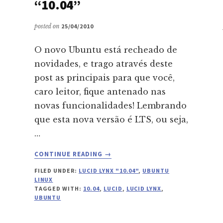
“10.04”
posted on
25/04/2010
O novo Ubuntu está recheado de
novidades, e trago através deste
post as principais para que você,
caro leitor, fique antenado nas
novas funcionalidades! Lembrando
que esta nova versão é LTS, ou seja,
…
ABOUT
CONTINUE READING
→
UBUNTU
FILED UNDER:
LUCID LYNX "10.04"
,
UBUNTU
LUCID
LINUX
LYNX
TAGGED WITH:
10.04
,
LUCID
,
LUCID LYNX
,
“10.04”
UBUNTU