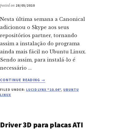
posted on
28/05/2010
Nesta última semana a Canonical
adicionou o Skype aos seus
repositórios partner, tornando
assim a instalação do programa
ainda mais fácil no Ubuntu Linux.
Sendo assim, para instalá-lo é
necessário …
ABOUT
CONTINUE READING
→
INSTALANDO
FILED UNDER:
LUCID LYNX "10.04"
,
UBUNTU
O
LINUX
SKYPE
NO
UBUNTU
LUCID
Driver 3D para placas ATI
LYNX
“10.04”