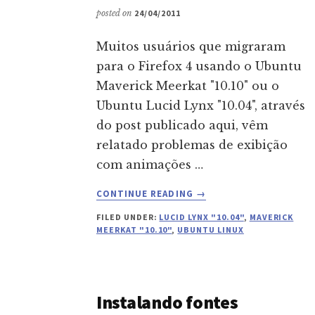
posted on
24/04/2011
Muitos usuários que migraram
para o Firefox 4 usando o Ubuntu
Maverick Meerkat "10.10" ou o
Ubuntu Lucid Lynx "10.04", através
do post publicado aqui, vêm
relatado problemas de exibição
com animações …
ABOUT
CONTINUE READING
→
RESOLVENDO
FILED UNDER:
LUCID LYNX "10.04"
,
MAVERICK
O
MEERKAT "10.10"
,
UBUNTU LINUX
PROBLEMA
DO
FLASH
NO
Instalando fontes
FIREFOX
4